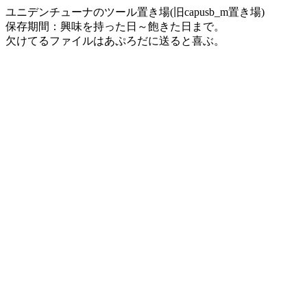
ユニデンチューナのツール置き場(旧capusb_m置き場)
保存期間：興味を持った日～飽きた日まで。
欠けてるファイルはあぷろだに送ると喜ぶ。